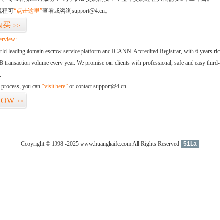
流程可
“点击这里”
查看或咨询support@4.cn。
购买
>>
erview:
orld leading domain escrow service platform and ICANN-Accredited Registrar, with 6 years ri
 transaction volume every year. We promise our clients with professional, safe and easy third-
.
d process, you can
“visit here”
or contact support@4.cn.
NOW
>>
Copyright © 1998 -2025 www.huanghaifc.com All Rights Reserved
51La