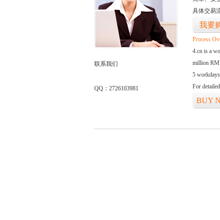
具体交易
我要
Process Ov
4.cn is a w
million RMB
联系我们
5 workdays
For detaile
QQ：2726103981
BUY 