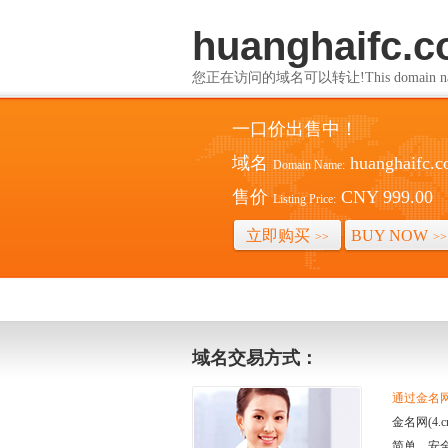
huanghaifc.
您正在访问的域名可以转让!This domain name i
一口价出售中！
域名
huanghaifc.
Domain Name:
售价
CNY 999.00
Listing Price:
立即购买
BUY NOW
>>
>>
域名交易方式：
通过金名网(
金名网(4
简单、安